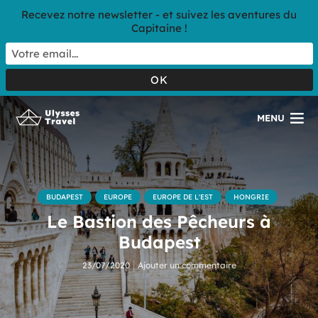
Recevez notre newsletter - et suivez les aventures du
Capitaine !
MENU
BUDAPEST
EUROPE
EUROPE DE L'EST
HONGRIE
Le Bastion des Pêcheurs à
Budapest
23/07/2020
Ajouter un commentaire